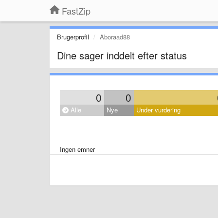
FastZip
Brugerprofil
Aboraad88
Dine sager inddelt efter status
0
0
Alle
Nye
Under vurdering
Ingen emner