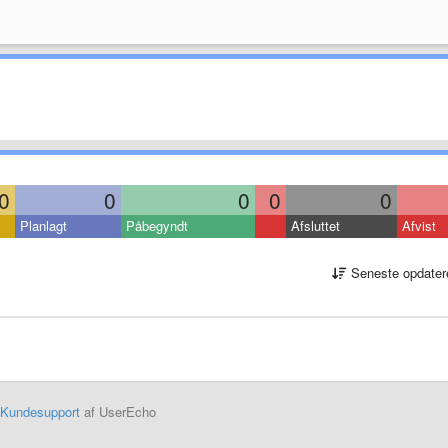
0
0
0
0
0
Planlagt
Påbegyndt
Afsluttet
Afvist
Seneste opdater
Kundesupport
af UserEcho