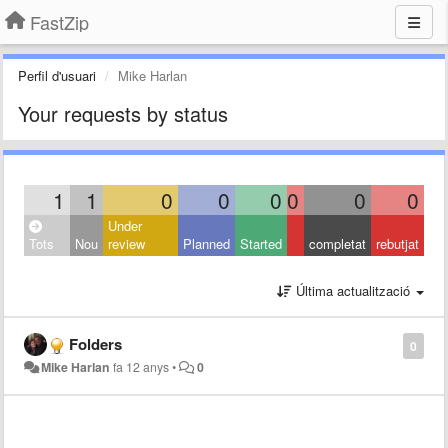
FastZip
Perfil d'usuari
Mike Harlan
Your requests by status
1
1
0
0
0
0
0
0
Under
Tots
Nou
review
Planned
Started
completat
rebutjat
Última actualització
Folders
0
Mike Harlan
fa 12 anys
•
0