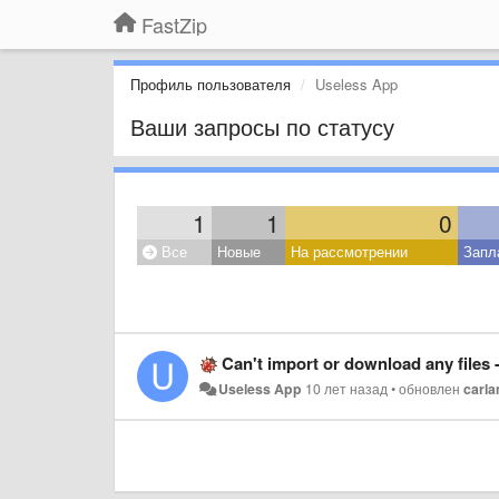
FastZip
Профиль пользователя
Useless App
Ваши запросы по статусу
1
1
0
Все
Новые
На рассмотрении
Запл
Can't import or download any files
Useless App
10 лет назад
•
обновлен
carla