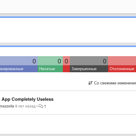
0
0
0
0
анированные
Начатые
Завершенные
Отклоненные
Со свежими изменени
 - App Completely Useless
mazzella
9 лет назад
•
1