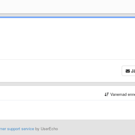
Jä
Vanemad enn
mer support service
by UserEcho