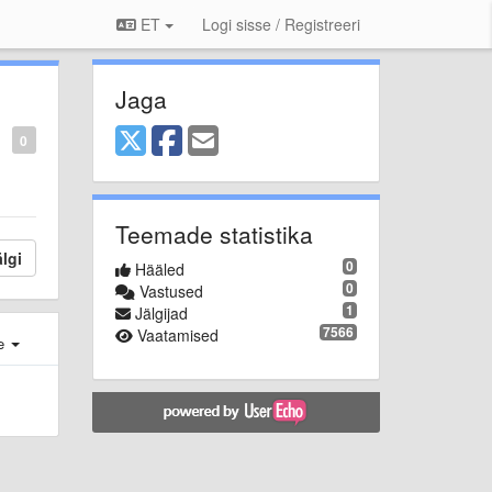
ET
Logi sisse / Registreeri
Jaga
0
Teemade statistika
lgi
0
Hääled
0
Vastused
1
Jälgijad
7566
Vaatamised
e