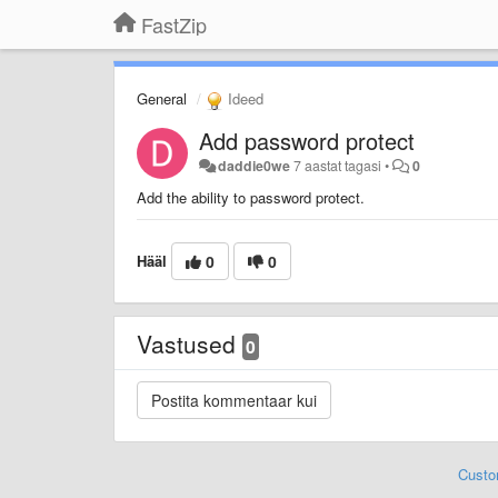
FastZip
General
Ideed
Add password protect
daddie0we
7 aastat tagasi
•
0
Add the ability to password protect.
Hääl
0
0
Vastused
0
Custo