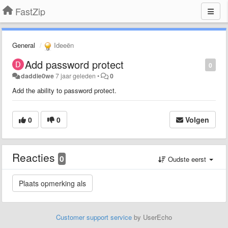
FastZip
General
Ideeën
Add password protect
0
daddie0we
7 jaar geleden
•
0
Add the ability to password protect.
0
0
Volgen
Reacties
0
Oudste eerst
Customer support service
by UserEcho